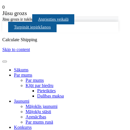
0
Jūsu grozs
Jūsu grozs ir tukšs
Atgriezties veikalā
Turpināt iepirkšanos
Calculate Shipping
Skip to content
Sākums
Par mums
Par mums
Kļūt par biedru
Pieteikties
Dalības maksa
Jaunumi
Mājoklis jaunumi
Mājokļu stāsti
Apmācības
Par mums runā
Konkurss