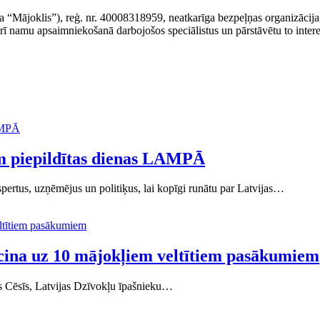
 “Mājoklis”), reģ. nr. 40008318959, neatkarīga bezpeļņas organizācija, 
arī namu apsaimniekošanā darbojošos speciālistus un pārstāvētu to interes
ām piepildītas dienas LAMPĀ
pertus, uzņēmējus un politiķus, lai kopīgi runātu par Latvijas…
cina uz 10 mājokļiem veltītiem pasākumiem
es Cēsīs, Latvijas Dzīvokļu īpašnieku…