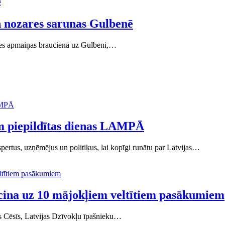
n nozares sarunas Gulbenē
dzes apmaiņas braucienā uz Gulbeni,…
ām piepildītas dienas LAMPĀ
pertus, uzņēmējus un politiķus, lai kopīgi runātu par Latvijas…
cina uz 10 mājokļiem veltītiem pasākumiem
es Cēsīs, Latvijas Dzīvokļu īpašnieku…