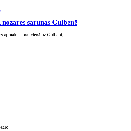
n nozares sarunas Gulbenē
dzes apmaiņas braucienā uz Gulbeni,…
ozarē