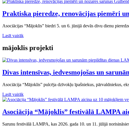
Praktiska pieredze, renovācijas piemēri u
Asociācijas “Mājoklis” biedri 5. un 6. jūnijā devās divu dienu piere
Lasīt vairāk
mājoklis projekti
Divas intensīvas, iedvesmojošas un sarun
Asociācija “Mājoklis” pulcēja dzīvokļu īpašniekus, pārvaldniekus, eks
Lasīt vairāk
Asociācija “Mājoklis” festivālā LAMPA ai
Sarunu festivālā LAMPA, kas 2026. gada 10. un 11. jūlijā norisināsi