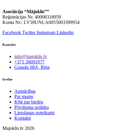
Asociācija “Mājoklis””
Reģistrācijas Nr. 40008318959
Konta Nr.: LV59UNLA0055003399954
Facebook
Twitter
Instagram
Linkedin
Kontakti
info@majoklis.lv
+371 26691977
Graudu 68A, Rīga
Izvēlne
Apmācības
Par mums
Kļūt par biedru
Privātuma politika
Lietošanas noteikumi
Kontakti
Majoklis.lv 2026