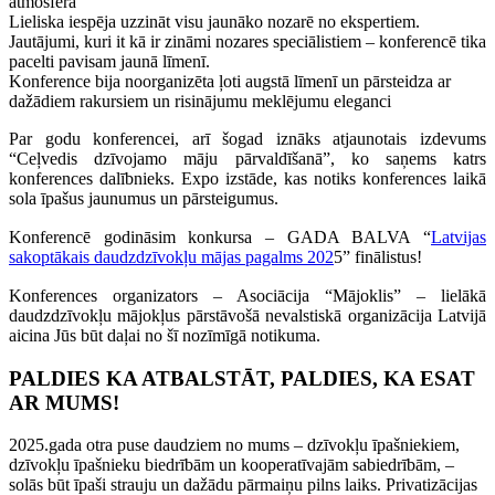
atmosfēra
Lieliska iespēja uzzināt visu jaunāko nozarē no ekspertiem.
Jautājumi, kuri it kā ir zināmi nozares speciālistiem – konferencē tika
pacelti pavisam jaunā līmenī.
Konference bija noorganizēta ļoti augstā līmenī un pārsteidza ar
dažādiem rakursiem un risinājumu meklējumu eleganci
Par godu konferencei, arī šogad iznāks atjaunotais izdevums
“Ceļvedis dzīvojamo māju pārvaldīšanā”, ko saņems katrs
konferences dalībnieks.
Expo izstāde, kas notiks konferences laikā
sola īpašus jaunumus un pārsteigumus.
Konferencē godināsim konkursa – GADA BALVA “
Latvijas
sakoptākais daudzdzīvokļu mājas pagalms 202
5
” finālistus!
Konferences organizators – Asociācija “Mājoklis” – lielākā
daudzdzīvokļu mājokļus pārstāvošā nevalstiskā organizācija Latvijā
aicina Jūs būt daļai no šī nozīmīgā notikuma.
PALDIES KA ATBALSTĀT, PALDIES, KA ESAT
AR MUMS!
2025.gada otra puse daudziem no mums – dzīvokļu īpašniekiem,
dzīvokļu īpašnieku biedrībām un kooperatīvajām sabiedrībām, –
solās būt īpaši strauju un dažādu pārmaiņu pilns laiks. Privatizācijas