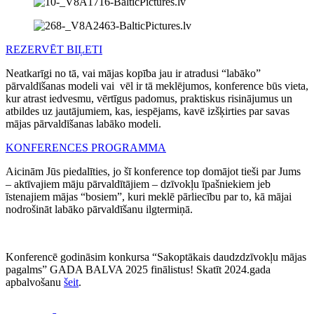
REZERVĒT BIĻETI
Neatkarīgi no tā, vai mājas kopība jau ir atradusi “labāko”
pārvaldīšanas modeli vai vēl ir tā meklējumos, konference būs vieta,
kur atrast iedvesmu, vērtīgus padomus, praktiskus risinājumus un
atbildes uz jautājumiem, kas, iespējams, kavē izšķirties par savas
mājas pārvaldīšanas labāko modeli.
KONFERENCES PROGRAMMA
Aicinām Jūs piedalīties, jo šī konference top domājot tieši par Jums
– aktīvajiem māju pārvaldītājiem – dzīvokļu īpašniekiem jeb
īstenajiem mājas “bosiem”, kuri meklē pārliecību par to, kā mājai
nodrošināt labāko pārvaldīšanu ilgtermiņā.
Konferencē godināsim konkursa “Sakoptākais daudzdzīvokļu mājas
pagalms” GADA BALVA 2025 finālistus! Skatīt 2024.gada
apbalvošanu
šeit
.