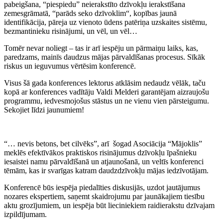
pabeigšana, “piespiedu” neierakstīto dzīvokļu ierakstīšana
zemesgrāmatā, “parāds seko dzīvoklim“, kopības jaunā
identifikācija, pāreja uz vienoto ūdens patēriņa uzskaites sistēmu,
bezmantinieku risinājumi, un vēl, un vēl…
Tomēr nevar noliegt – tas ir arī iespēju un pārmaiņu laiks, kas,
paredzams, mainīs daudzus mājas pārvaldīšanas procesus. Sīkāk
riskus un ieguvumus vērtēsim konferencē.
Visus šā gada konferences lektorus atklāsim nedaudz vēlāk, taču
kopā ar konferences vadītāju Valdi Melderi garantējam aizraujošu
programmu, iedvesmojošus stāstus un ne vienu vien pārsteigumu.
Sekojiet līdzi jaunumiem!
“… nevis betons, bet cilvēks”, arī šogad Asociācija “Mājoklis”
meklēs efektīvākos praktiskos risinājumus dzīvokļu īpašnieku
iesaistei namu pārvaldīšanā un atjaunošanā, un veltīs konferenci
tēmām, kas ir svarīgas katram daudzdzīvokļu mājas iedzīvotājam.
Konferencē būs iespēja piedalīties diskusijās, uzdot jautājumus
nozares ekspertiem, saņemt skaidrojumu par jaunākajiem tiesību
aktu grozījumiem, un iespēja būt lieciniekiem raidierakstu dzīvajam
izpildījumam.