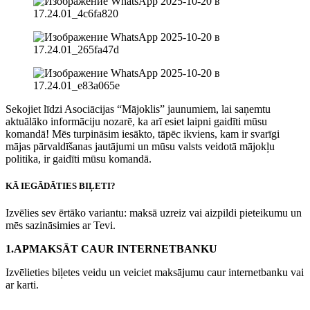
Sekojiet līdzi Asociācijas “Mājoklis” jaunumiem, lai saņemtu
aktuālāko informāciju nozarē, ka arī esiet laipni gaidīti mūsu
komandā! Mēs turpināsim iesākto, tāpēc ikviens, kam ir svarīgi
mājas pārvaldīšanas jautājumi un mūsu valsts veidotā mājokļu
politika, ir gaidīti mūsu komandā.
KĀ IEGĀDĀTIES BIĻETI?
Izvēlies sev ērtāko variantu: maksā uzreiz vai aizpildi pieteikumu un
mēs sazināsimies ar Tevi.
1.APMAKSĀT CAUR INTERNETBANKU
Izvēlieties biļetes veidu un veiciet maksājumu caur internetbanku vai
ar karti.