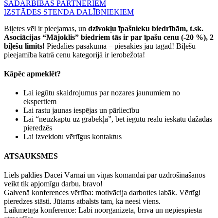
SADARBĪBAS PARTNERIEM
IZSTĀDES STENDA DALĪBNIEKIEM
Biļetes vēl ir pieejamas, un
dzīvokļu īpašnieku biedrībām, t.sk.
Asociācijas “Mājoklis” biedriem tās ir par īpašu cenu (-20 %), 2
biļešu limits!
Piedalies pasākumā – piesakies jau tagad! Biļešu
pieejamība katrā cenu kategorijā ir ierobežota!
Kāpēc apmeklēt?
Lai iegūtu skaidrojumus par nozares jaunumiem no
ekspertiem
Lai rastu jaunas iespējas un pārliecību
Lai “neuzkāptu uz grābekļa”, bet iegūtu reālu ieskatu dažādās
pieredzēs
Lai izveidotu vērtīgus kontaktus
ATSAUKSMES
Liels paldies Dacei Vārnai un viņas komandai par uzdrošināšanos
veikt tik apjomīgu darbu, bravo!
Galvenā konferences vērtība: motivācija darboties labāk. Vērtīgi
pieredzes stāsti. Jūtams atbalsts tam, ka neesi viens.
Laikmetīga konference: Labi noorganizēta, brīva un nepiespiesta