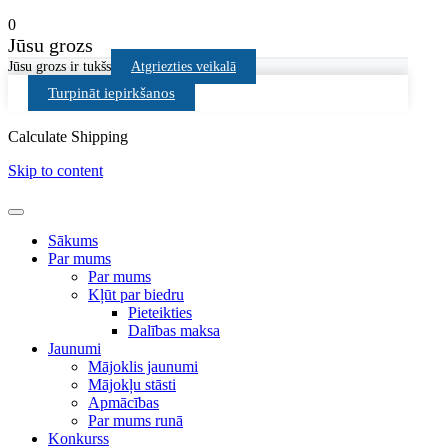
0
Jūsu grozs
Jūsu grozs ir tukšs
Atgriezties veikalā
Turpināt iepirkšanos
Calculate Shipping
Skip to content
Sākums
Par mums
Par mums
Kļūt par biedru
Pieteikties
Dalības maksa
Jaunumi
Mājoklis jaunumi
Mājokļu stāsti
Apmācības
Par mums runā
Konkurss