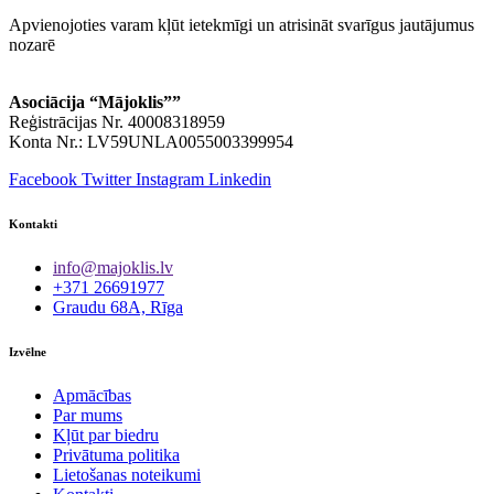
Apvienojoties varam kļūt ietekmīgi un atrisināt svarīgus jautājumus
nozarē
Asociācija “Mājoklis””
Reģistrācijas Nr. 40008318959
Konta Nr.: LV59UNLA0055003399954
Facebook
Twitter
Instagram
Linkedin
Kontakti
info@majoklis.lv
+371 26691977
Graudu 68A, Rīga
Izvēlne
Apmācības
Par mums
Kļūt par biedru
Privātuma politika
Lietošanas noteikumi