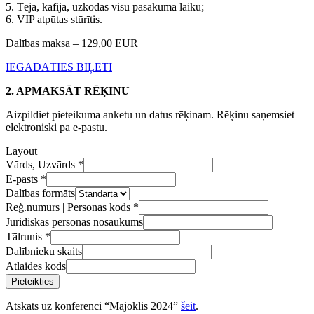
5. Tēja, kafija, uzkodas visu pasākuma laiku;
6. VIP atpūtas stūrītis.
Dalības maksa – 129,00 EUR
IEGĀDĀTIES BIĻETI
2. APMAKSĀT RĒĶINU
Aizpildiet pieteikuma anketu un datus rēķinam. Rēķinu saņemsiet
elektroniski pa e-pastu.
Layout
Vārds, Uzvārds
*
E-pasts
*
Dalības formāts
Reģ.numurs | Personas kods
*
Juridiskās personas nosaukums
Tālrunis
*
Dalībnieku skaits
Atlaides kods
Pieteikties
Atskats uz konferenci “Mājoklis 2024”
šeit
.