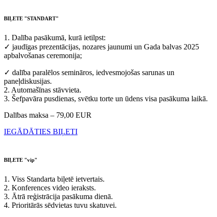
BIĻETE "STANDART"
1. Dalība pasākumā, kurā ietilpst:
✓ jaudīgas prezentācijas, nozares jaunumi un Gada balvas 2025
apbalvošanas ceremonija;
✓ dalība paralēlos semināros, iedvesmojošas sarunas un
paneļdiskusijas.
2. Automašīnas stāvvieta.
3. Šefpavāra pusdienas, svētku torte un ūdens visa pasākuma laikā.
Dalības maksa – 79,00 EUR
IEGĀDĀTIES BIĻETI
BIĻETE "vip"
1. Viss Standarta biļetē ietvertais.
2. Konferences video ieraksts.
3. Ātrā reģistrācija pasākuma dienā.
4. Prioritārās sēdvietas tuvu skatuvei.