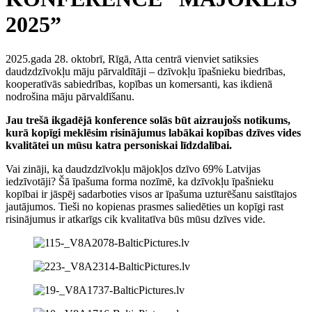
2025”
2025.gada 28. oktobrī, Rīgā, Atta centrā vienviet satiksies
daudzdzīvokļu māju pārvaldītāji – dzīvokļu īpašnieku biedrības,
kooperatīvās sabiedrības, kopības un komersanti, kas ikdienā
nodrošina māju pārvaldīšanu.
Jau trešā ikgadējā konference solās būt aizraujošs notikums,
kurā kopīgi meklēsim risinājumus labākai kopības dzīves vides
kvalitātei un mūsu katra personiskai līdzdalībai.
Vai zināji, ka daudzdzīvokļu mājokļos dzīvo 69% Latvijas
iedzīvotāji? Šā īpašuma forma nozīmē, ka dzīvokļu īpašnieku
kopībai ir jāspēj sadarboties visos ar īpašuma uzturēšanu saistītajos
jautājumos. Tieši no kopienas prasmes saliedēties un kopīgi rast
risinājumus ir atkarīgs cik kvalitatīva būs mūsu dzīves vide.