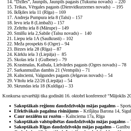
“Dzīles”, Jaunpils, Jaunpils pagasts (Tukuma novads) – 220
Teikas, Vērgales pagasts (Dienvidkurzemes novads) – 195
Ikšķiles iela 11 (Rīga) – 169
Andreja Pumpura iela 8 (Talsi) – 157
Ievu iela 8 (Limbaži) – 157
Zeltrītu iela 8 (Mārupe) – 149
Smilšu iela 2,Sabile (Talsu novads) – 140
Liepu iela 1A (Saulkrasti) – 102
Meža prospekts 6 (Ogre) – 94
Birzes iela 28 (Rīga) – 87
Kārklu iela 3 (Liepāja) – 85
Skolas iela 1 (Gulbene) – 79
Krastmalas, Kaibala, Lielvārdes pagasts (Ogres novads) – 78
Sarkanmuižas dambis 21 (Ventspils) – 71
Kalnciemi, Valgundes pagasts (Jelgavas novads) – 54
Vītolu iela 22/26 (Liepāja) – 54
Skrundas iela 18 (Kuldiga) – 33
Konkursa uzvarētāji tika godināti 16. oktobrī konferencē “Mājoklis 20
Sakoptākais reģionu daudzdzīvokļu mājas pagalms
– Sporta
Efektīvākais pagalma risinājums
– Krišjāņa Barona 14, Sigu
Caur nezālēm uz rozēm
– Kalnciema 17a, Rīga
Sakoptākais valstspilsētas daudzdzīvokļu mājas pagalms
– 
Sakoptākais Rīgas daudzdzīvokļu mājas pagalms
– Ganību 