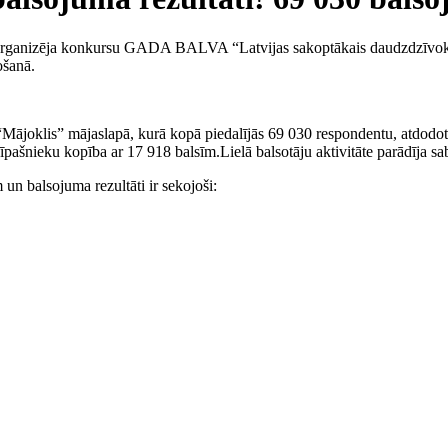
i organizēja konkursu GADA BALVA “Latvijas sakoptākais daudzdzīvokļu
ošanā.
“Mājoklis” mājaslapā, kurā kopā piedalījās 69 030 respondentu, atdodot
ašnieku kopība ar 17 918 balsīm.Lielā balsotāju aktivitāte parādīja sab
un balsojuma rezultāti ir sekojoši: