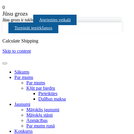
0
Jūsu grozs
Jūsu grozs ir tukšs
Atgriezties veikalā
Turpināt iepirkšanos
Calculate Shipping
Skip to content
Sākums
Par mums
Par mums
Kļūt par biedru
Pieteikties
Dalības maksa
Jaunumi
Mājoklis jaunumi
Mājokļu stāsti
Apmācības
Par mums runā
Konkurss