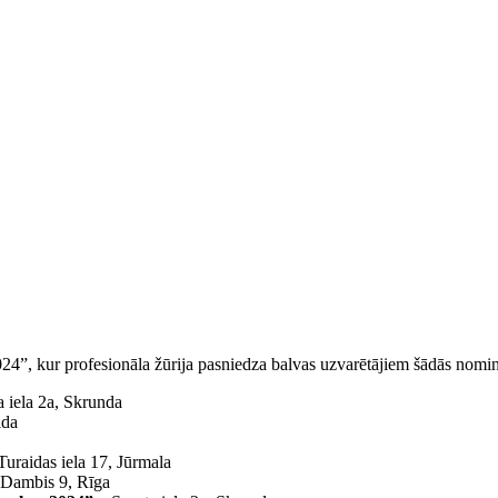
24”, kur profesionāla žūrija pasniedza balvas uzvarētājiem šādās nomin
 iela 2a, Skrunda
lda
Turaidas iela 17, Jūrmala
Dambis 9, Rīga