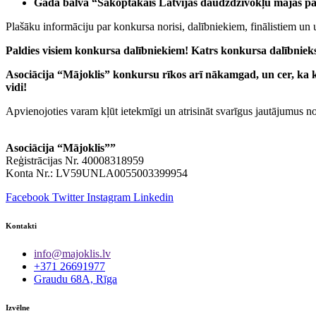
Gada balva “Sakoptākais Latvijas daudzdzīvokļu mājas p
Plašāku informāciju par konkursa norisi, dalībniekiem, finālistiem un 
Paldies visiem konkursa dalībniekiem! Katrs konkursa dalībnieks b
Asociācija “Mājoklis” konkursu rīkos arī nākamgad, un cer, ka k
vidi!
Apvienojoties varam kļūt ietekmīgi un atrisināt svarīgus jautājumus n
Asociācija “Mājoklis””
Reģistrācijas Nr. 40008318959
Konta Nr.: LV59UNLA0055003399954
Facebook
Twitter
Instagram
Linkedin
Kontakti
info@majoklis.lv
+371 26691977
Graudu 68A, Rīga
Izvēlne