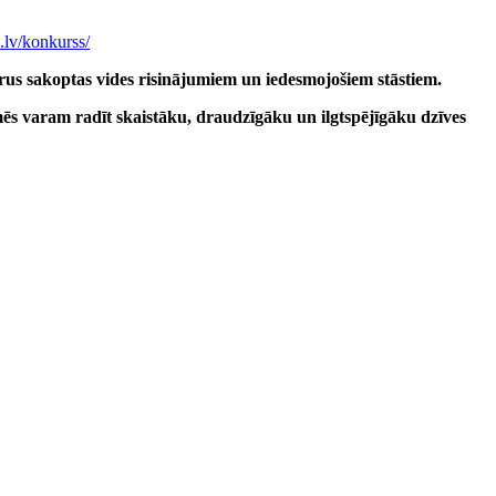
s.lv/konkurss/
emērus sakoptas vides risinājumiem un iedesmojošiem stāstiem.
ēs varam radīt skaistāku, draudzīgāku un ilgtspējīgāku dzīves