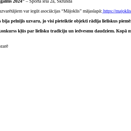
agalms 2024”
– Sporta iela 2a, Skrunda
uzvarētājiem var iegūt asociācijas “Mājoklis” mājaslapā:
https://majokli
ija pelnījis uzvaru, jo visi pieteiktie objekti rādīja lieliskus pi
onkurss kļūs par lielisku tradīciju un iedvesmu daudziem. Kopā m
ozarē