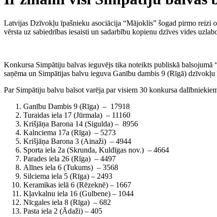
Latvijas Dzīvokļu īpašnieku asociācija “Mājoklis” šogad pirmo reiz
vērsta uz sabiedrības iesaisti un sadarbību kopienu dzīves vides uzlab
Konkursa Simpātiju balvas ieguvējs tika noteikts publiskā balsojumā 
saņēma un Simpātijas balvu ieguva Ganību dambis 9 (Rīgā) dzīvokļu īp
Par Simpātiju balvu balsot varēja par visiem 30 konkursa dalībniekiem 
Ganību Dambis 9 (Rīga) – 17918
Turaidas iela 17 (Jūrmala) – 11160
Krišjāņa Barona 14 (Sigulda) – 8956
Kalnciema 17a (Rīga) – 5273
Krišjāņa Barona 3 (Ainaži) – 4944
Sporta iela 2a (Skrunda, Kuldīgas nov.) – 4664
Parades iela 26 (Rīga) – 4497
Alīnes iela 6 (Tukums) – 3568
Silciema iela 5 (Rīga) – 2493
Keramikas ielā 6 (Rēzeknē) – 1667
Kļavkalnu iela 16 (Gulbene) – 1044
Nīcgales iela 8 (Rīga) – 682
Pasta iela 2 (Ādaži) – 405