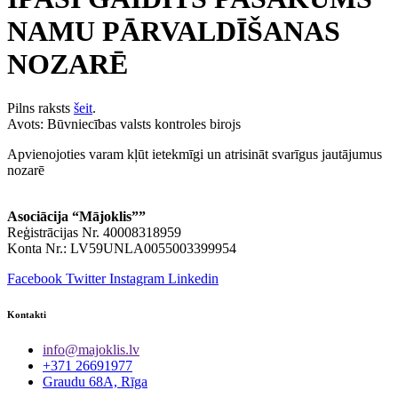
NAMU PĀRVALDĪŠANAS
NOZARĒ
Pilns raksts
šeit
.
Avots: Būvniecības valsts kontroles birojs
Apvienojoties varam kļūt ietekmīgi un atrisināt svarīgus jautājumus
nozarē
Asociācija “Mājoklis””
Reģistrācijas Nr. 40008318959
Konta Nr.: LV59UNLA0055003399954
Facebook
Twitter
Instagram
Linkedin
Kontakti
info@majoklis.lv
+371 26691977
Graudu 68A, Rīga