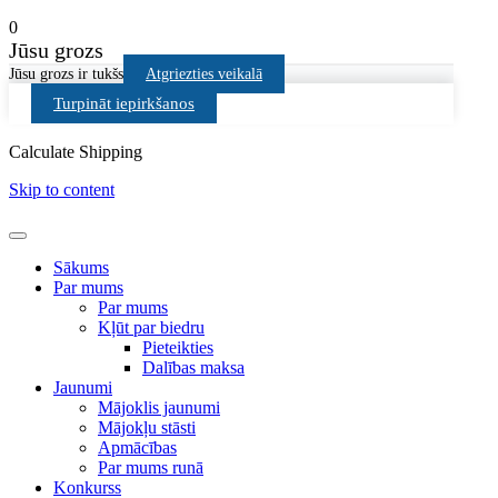
0
Jūsu grozs
Jūsu grozs ir tukšs
Atgriezties veikalā
Turpināt iepirkšanos
Calculate Shipping
Skip to content
Sākums
Par mums
Par mums
Kļūt par biedru
Pieteikties
Dalības maksa
Jaunumi
Mājoklis jaunumi
Mājokļu stāsti
Apmācības
Par mums runā
Konkurss