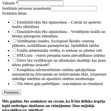
Tālrunis
*
Juridiskās personas nosaukums
Semināru tēmas
Daudzdzīvokļu ēku atjaunošana – Cokola un apmesto
fasāžu siltināšana
Daudzdzīvokļu ēku atjaunošana – Ventilējamo fasāžu un
bēniņu pārsegumu siltināšana
Ventilējamās fasādes, Swisspearl šķiedru cementa
plāksnes, uzstādīšanas pamatprincipi, izplatītākās kļūdas
Fasāžu arhitekturāla vērtība, to ietekme uz pilsētas vidi
HM.Guru - visiem pieejama namu pārvaldīšanas sistēma
Dzīve bez verifikācijas un ultraskaņas skaitītāji: kas jauns
ūdens patēriņa uzskaitē?
Kompleksa inženiertehnisko sistēmu apkalpošanas
automatizācija dzīvojamās un nedzīvojamās ēkās, izmantojot
mākslīgo intelektu un apsardzes sistēmu monitoringu
Tīrs ūdens gala patērētājam - izaicinājumi un risinājumi
Pieteikties
Mēs gaidām Jūs semināros un ceram, ka šī būs lieliska iespēja
iegūt noderīgas zināšanas un risinājumus Jūsu mājokļa
pārvaldībai un attīstībai!