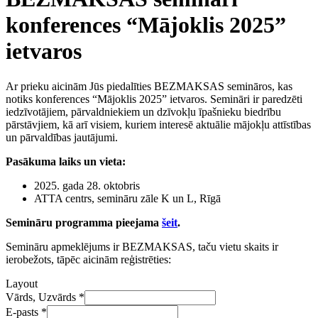
konferences “Mājoklis 2025”
ietvaros
Ar prieku aicinām Jūs piedalīties BEZMAKSAS semināros, kas
notiks konferences “Mājoklis 2025” ietvaros. Semināri ir paredzēti
iedzīvotājiem, pārvaldniekiem un dzīvokļu īpašnieku biedrību
pārstāvjiem, kā arī visiem, kuriem interesē aktuālie mājokļu attīstības
un pārvaldības jautājumi.
Pasākuma laiks un vieta:
2025. gada 28. oktobris
ATTA centrs, semināru zāle K un L, Rīgā
Semināru programma pieejama
šeit
.
Semināru apmeklējums ir BEZMAKSAS, taču vietu skaits ir
ierobežots, tāpēc aicinām reģistrēties:
Layout
Vārds, Uzvārds
*
E-pasts
*