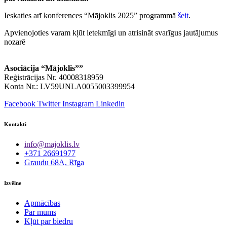
Ieskaties arī konferences “Mājoklis 2025” programmā
šeit
.
Apvienojoties varam kļūt ietekmīgi un atrisināt svarīgus jautājumus
nozarē
Asociācija “Mājoklis””
Reģistrācijas Nr. 40008318959
Konta Nr.: LV59UNLA0055003399954
Facebook
Twitter
Instagram
Linkedin
Kontakti
info@majoklis.lv
+371 26691977
Graudu 68A, Rīga
Izvēlne
Apmācības
Par mums
Kļūt par biedru