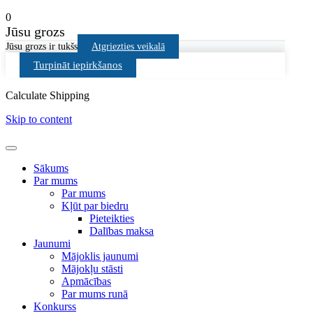
0
Jūsu grozs
Jūsu grozs ir tukšs
Atgriezties veikalā
Turpināt iepirkšanos
Calculate Shipping
Skip to content
Sākums
Par mums
Par mums
Kļūt par biedru
Pieteikties
Dalības maksa
Jaunumi
Mājoklis jaunumi
Mājokļu stāsti
Apmācības
Par mums runā
Konkurss