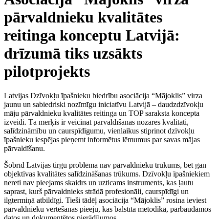
pārvaldnieku kvalitātes
reitinga konceptu Latvijā:
drīzumā tiks uzsākts
pilotprojekts
Latvijas Dzīvokļu īpašnieku biedrību asociācija “Mājoklis” virza
jaunu un sabiedriski nozīmīgu iniciatīvu Latvijā – daudzdzīvokļu
māju pārvaldnieku kvalitātes reitinga un TOP saraksta koncepta
izveidi. Tā mērķis ir veicināt pārvaldīšanas nozares kvalitāti,
salīdzināmību un caurspīdīgumu, vienlaikus stiprinot dzīvokļu
īpašnieku iespējas pieņemt informētus lēmumus par savas mājas
pārvaldīšanu.
Šobrīd Latvijas tirgū problēma nav pārvaldnieku trūkums, bet gan
objektīvas kvalitātes salīdzināšanas trūkums. Dzīvokļu īpašniekiem
nereti nav pieejams skaidrs un uzticams instruments, kas ļautu
saprast, kurš pārvaldnieks strādā profesionāli, caurspīdīgi un
ilgtermiņā atbildīgi. Tieši tādēļ asociācija “Mājoklis” rosina ieviest
pārvaldnieku vērtēšanas pieeju, kas balstīta metodikā, pārbaudāmos
datos un dokumentētos pierādījumos.