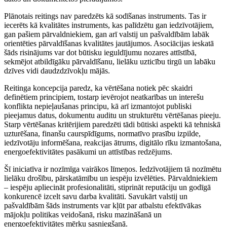
Plānotais reitings nav paredzēts kā sodīšanas instruments. Tas ir
iecerēts kā kvalitātes instruments, kas palīdzētu gan iedzīvotājiem,
gan pašiem pārvaldniekiem, gan arī valstij un pašvaldībām labāk
orientēties pārvaldīšanas kvalitātes jautājumos. Asociācijas ieskatā
šāds risinājums var dot būtisku ieguldījumu nozares attīstībā,
sekmējot atbildīgāku pārvaldīšanu, lielāku uzticību tirgū un labāku
dzīves vidi daudzdzīvokļu mājās.
Reitinga koncepcija paredz, ka vērtēšana notiek pēc skaidri
definētiem principiem, tostarp ievērojot neatkarības un interešu
konflikta nepieļaušanas principu, kā arī izmantojot publiski
pieejamus datus, dokumentu auditu un strukturētu vērtēšanas pieeju.
Starp vērtēšanas kritērijiem paredzēti tādi būtiski aspekti kā tehniskā
uzturēšana, finanšu caurspīdīgums, normatīvo prasību izpilde,
iedzīvotāju informēšana, reakcijas ātrums, digitālo rīku izmantošana,
energoefektivitātes pasākumi un attīstības redzējums.
Šī iniciatīva ir nozīmīga vairākos līmeņos. Iedzīvotājiem tā nozīmētu
lielāku drošību, pārskatāmību un iespēju izvēlēties. Pārvaldniekiem
– iespēju apliecināt profesionalitāti, stiprināt reputāciju un godīgā
konkurencē izcelt savu darba kvalitāti. Savukārt valstij un
pašvaldībām šāds instruments var kļūt par atbalstu efektīvākas
mājokļu politikas veidošanā, risku mazināšanā un
energoefektivitātes mērķu sasniegšanā.