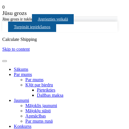
0
Jūsu grozs
Jūsu grozs ir tukšs
Atgriezties veikalā
Turpināt iepirkšanos
Calculate Shipping
Skip to content
Sākums
Par mums
Par mums
Kļūt par biedru
Pieteikties
Dalības maksa
Jaunumi
Mājoklis jaunumi
Mājokļu stāsti
Apmācības
Par mums runā
Konkurss