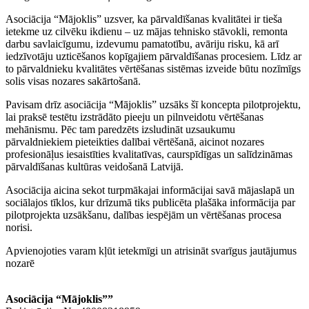
Asociācija “Mājoklis” uzsver, ka pārvaldīšanas kvalitātei ir tieša
ietekme uz cilvēku ikdienu – uz mājas tehnisko stāvokli, remonta
darbu savlaicīgumu, izdevumu pamatotību, avāriju risku, kā arī
iedzīvotāju uzticēšanos kopīgajiem pārvaldīšanas procesiem. Līdz ar
to pārvaldnieku kvalitātes vērtēšanas sistēmas izveide būtu nozīmīgs
solis visas nozares sakārtošanā.
Pavisam drīz asociācija “Mājoklis” uzsāks šī koncepta pilotprojektu,
lai praksē testētu izstrādāto pieeju un pilnveidotu vērtēšanas
mehānismu. Pēc tam paredzēts izsludināt uzsaukumu
pārvaldniekiem pieteikties dalībai vērtēšanā, aicinot nozares
profesionāļus iesaistīties kvalitatīvas, caurspīdīgas un salīdzināmas
pārvaldīšanas kultūras veidošanā Latvijā.
Asociācija aicina sekot turpmākajai informācijai savā mājaslapā un
sociālajos tīklos, kur drīzumā tiks publicēta plašāka informācija par
pilotprojekta uzsākšanu, dalības iespējām un vērtēšanas procesa
norisi.
Apvienojoties varam kļūt ietekmīgi un atrisināt svarīgus jautājumus
nozarē
Asociācija “Mājoklis””